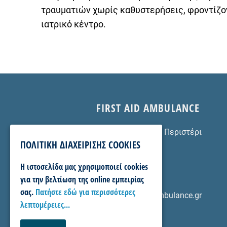
τραυματιών χωρίς καθυστερήσεις, φροντίζον
ιατρικό κέντρο.
FIRST AID AMBULANCE
Ιασίου 5, 121 31 Περιστέρι
ΠΟΛΙΤΙΚΗ ΔΙΑΧΕΙΡΙΣΗΣ COOKIES
Αθήνα
210 555 6 333
H ιστοσελίδα μας χρησιμοποιεί cookies
6987166166
για την βελτίωση της online εμπειρίας
210 571 1 120
σας.
Πατήστε εδώ για περισσότερες
info@firstaidambulance.gr
λεπτομέρειες...