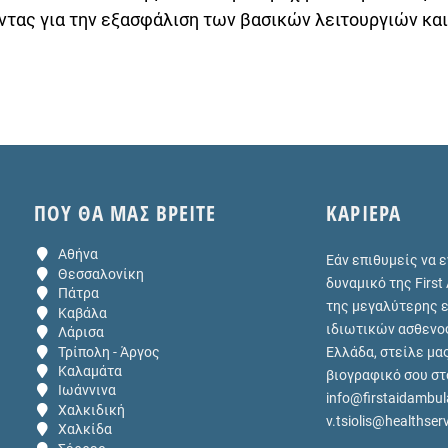
τας για την εξασφάλιση των βασικών λειτουργιών και
ΠΟΥ ΘΑ ΜΑΣ ΒΡΕΙΤΕ
ΚΑΡΙΕΡΑ
Αθήνα
Εάν επιθυμείς να 
Θεσσαλονίκη
δυναμικό της First
Πάτρα
της μεγαλύτερης 
Καβάλα
ιδιωτικών ασθενο
Λάρισα
Τρίπολη - Άργος
Ελλάδα, στείλε μα
Καλαμάτα
βιογραφικό σου στ
Ιωάννινα
info@firstaidambul
Χαλκιδική
v.tsiolis@healthser
Χαλκίδα