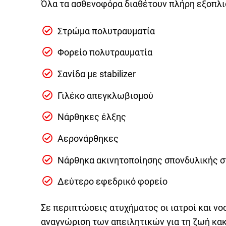
Όλα τα ασθενοφόρα διαθέτουν πλήρη εξοπλι
Στρώμα πολυτραυματία
Φορείο πολυτραυματία
Σανίδα με stabilizer
Γιλέκο απεγκλωβισμού
Νάρθηκες έλξης
Αερονάρθηκες
Νάρθηκα ακινητοποίησης σπονδυλικής 
Δεύτερο εφεδρικό φορείο
Σε περιπτώσεις ατυχήματος οι ιατροί και νο
αναγνώριση των απειλητικών για τη ζωή κα